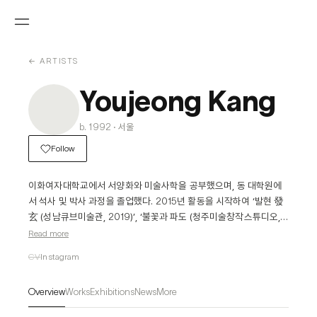
← ARTISTS
Youjeong Kang
b. 1992 · 서울
Follow
이화여자대학교에서 서양화와 미술사학을 공부했으며, 동 대학원에
서 석사 및 박사 과정을 졸업했다. 2015년 활동을 시작하여 ‘발현 發
玄 (성남큐브미술관, 2019)’, ‘불꽃과 파도 (청주미술창작스튜디오, 
2020)’, ‘에스키스 심포니 (상업화랑, 2022)’ 등 개인전을 열었다. 또
Read more
한, 한국문화예술위원회의 청년예술가생애첫지원 (2023), 현대차 정
CV
Instagram
몽구 재단의 ONSO ARTIST (2022)에 선정되었으며, 청주미술창
작스튜디오 14기 입주작가 (2020)로 활동한 바 있다. 이 밖에도 작품
Overview
Works
Exhibitions
News
More
론을 다룬 석사와 박사 학위 논문으로 두 차례 우수학위논문상을 수상
했다.