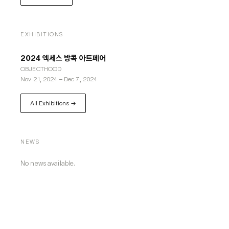
EXHIBITIONS
2024 엑세스 방콕 아트페어
OBJECTHOOD
Nov 21, 2024
–
Dec 7, 2024
All Exhibitions →
NEWS
No news available.