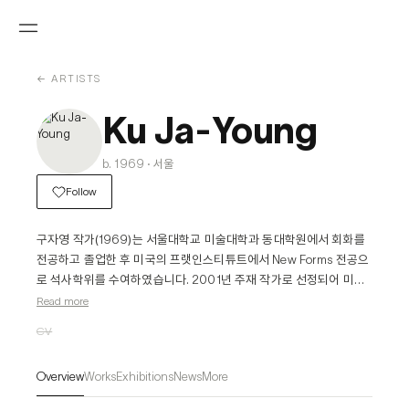
← ARTISTS
Ku Ja-Young
b. 1969 · 서울
Follow
구자영 작가(1969)는 서울대학교 미술대학과 동대학원에서 회화를 
전공하고 졸업한 후 미국의 프랫인스티튜트에서 New Forms 전공으
로 석사학위를 수여하였습니다. 2001년 주재 작가로 선정되어 미국 
유타주에 위치한 브리검 영 대학교에서 활발한 활동을 한 작가는, 이
Read more
후 Art Omi(뉴욕, 오마이)작가 레지던시에 참여하며 국제적 작가로
CV
서의 입지를 다졌습니다. 영국 맨체스터 Witworth Art Gallery, 아트
센터 나비, 멕시코 까리요 힐 미술관, 폴란드 크라코우에서 열린 크라
Overview
Works
Exhibitions
News
More
코우 트리엔날레 등 세계 유수의 미술관과 갤러리에 초대되며 국제적
인 평가와 더불어 그 작품성을 인정받고 있습니다.