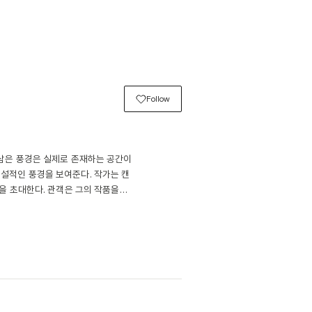
Follow
삼은 풍경은 실제로 존재하는 공간이

설적인 풍경을 보여준다. 작가는 캔

을 초대한다. 관객은 그의 작품을

자리를 채운다.

체로 활용하며 유화와 아크릴을 조금

 더 면밀하게 보여준다.