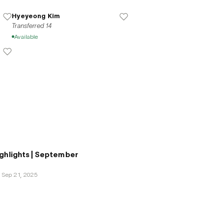
Hyeyeong Kim
Transferred 14
Available
ghlights | September
–
Sep 21, 2025