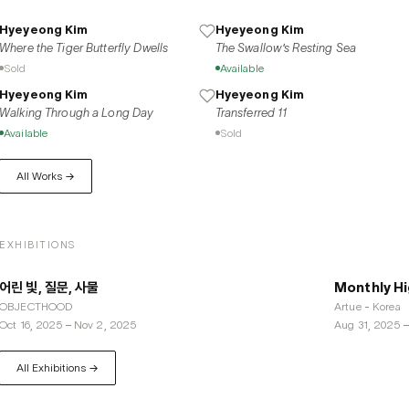
Hyeyeong Kim
Hyeyeong Kim
Where the Tiger Butterfly Dwells
The Swallow's Resting Sea
Sold
Available
Hyeyeong Kim
Hyeyeong Kim
Walking Through a Long Day
Transferred 11
Available
Sold
All Works →
EXHIBITIONS
어린 빛, 질문, 사물
Monthly Hi
OBJECTHOOD
Artue - Korea
Oct 16, 2025
–
Nov 2, 2025
Aug 31, 2025
All Exhibitions →