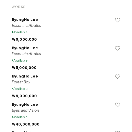
관하여>(2019, 부산시립미술관, 부산), <2010 부산비엔날레>(부산
WORKS
시립미술관), <Medicine And Art: Imaging a Future for Life and 
Love>(2009, 모리미술관, 도쿄, 일본 등 다수의 국내외 기획전에 참
ByungHo Lee
여하였다. 2013년 경기창작스튜디오와 2010-2011년 서울시립미술
Eccentric Abattis
관 난지미술창작스튜디오 입주작가로 레지던스 프로그램에 참가하였
Available
으며, 국립현대미술관 미술은행, 서울시립미술관, 부산시립미술관 등
₩6,000,000
에 그의 작품이 소장되어 있다.
ByungHo Lee
Eccentric Abattis
Available
₩5,000,000
ByungHo Lee
Forest Box
Available
₩6,000,000
ByungHo Lee
Eyes and Vision
Available
₩40,000,000