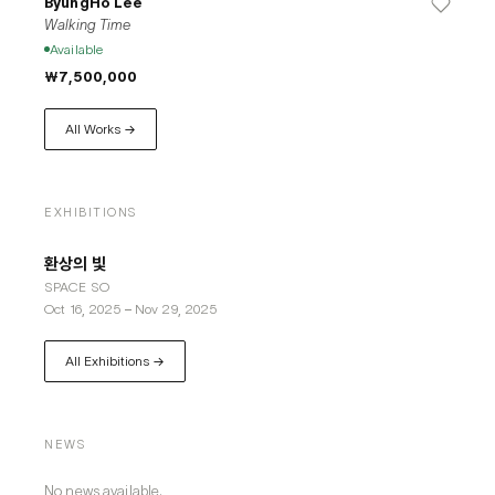
ByungHo Lee
Walking Time
Available
₩7,500,000
All Works →
EXHIBITIONS
환상의 빛
​SPACE SO
Oct 16, 2025
–
Nov 29, 2025
All Exhibitions →
NEWS
No news available.