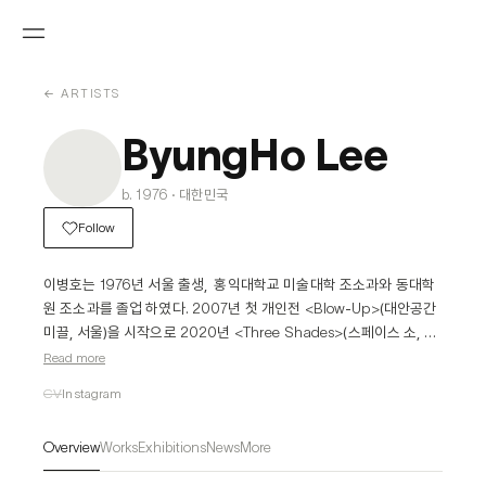
← ARTISTS
ByungHo Lee
b. 1976 · 대한민국
Follow
이병호는 1976년 서울 출생,  홍익대학교 미술대학 조소과와 동대학
원 조소과를 졸업 하였다. 2007년 첫 개인전 <Blow-Up>(대안공간 
미끌, 서울)을 시작으로 2020년 <Three Shades>(스페이스 소, 서
울), 2023년 <PIECE>(페리지갤러리, 서울)까지 9회의 개인전과 <
Read more
모뉴멘탈 Monumental>(2023, 뮤지엄헤드, 서울), <매끄러운 돌밭
CV
Instagram
>(2022, 쉐마미술관, 청주), <BMA 소장품 보고>(2021, 부산시립미
술관, 부산), <창원조각비엔날레: 비조각 - 가볍거나 유연하거나>
Overview
Works
Exhibitions
News
More
(2020, 성산아트홀, 창원), <에이징 월드-Will you still love me 
tomorrow?>(2019, 서울시립미술관, 서울), <차이와 반복: 시간에 